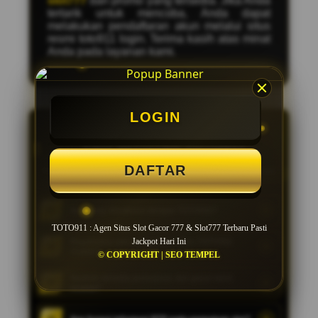
slot777
dan promo yang tersedia. Jika Anda
tertarik untuk mencoba, Anda dapat
melakukan pendaftaran akun melalui situs
resmi toto911 login. Terima kasih atas minat
Anda pada layanan kami.
LOGIN
PUSAT INFORMASI
FAQ SEPUTAR TOTO911
DAFTAR
Temukan jawaban singkat mengenai akses akun, permainan, transaksi,
keamanan data, dan informasi umum lainnya.
Apa yang dimaksud dengan TOTO911?
01
TOTO911 : Agen Situs Slot Gacor 777 & Slot777 Terbaru Pasti
Jackpot Hari Ini
Bagaimana cara mengakses akun TOTO911
02
Online?
© COPYRIGHT | SEO TEMPEL
Apakah tersedia permainan slot gacor versi
03
mobile?