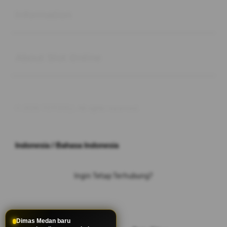
Information
Buka
About Slot Online
© 2026 TOTO911. All rights reserved.
Indonesia / Bahasa Indonesia
Ingin Tetap Terhubung?
Dimas Medan baru