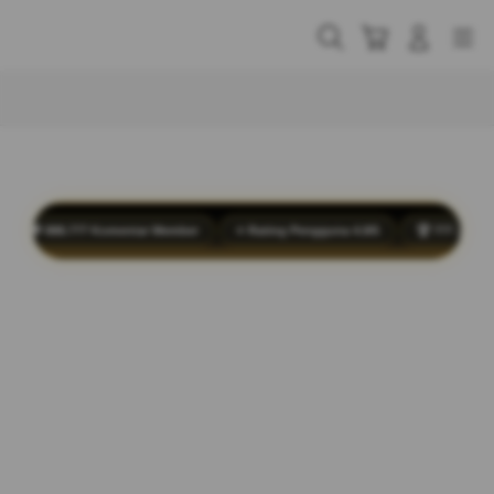
Skip
to
Cari
Troli
Login
Navigation
content
Buka Info Lebih Lanjut
 888.777 Komentar Member
⭐ Rating Pengguna 4.9/5
🏆 777 Juta Total P