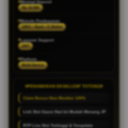
Minimal Deposit
Rp 10.000
Metode Pembayaran
QRIS • Bank • E-Wallet
Layanan Support
24/7
Platform
Multi-Device
PENAWARAN EKSKLUSIF TOTO911
Claim Bonus New Member 100%
Link Slot Gacor Hari Ini Mudah Menang JP
RTP Live Slot Tertinggi & Terupdate