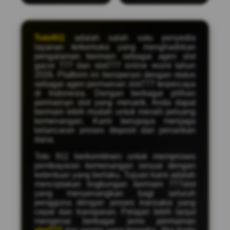
Toto911
adalah salah satu penyedia
layanan terkemuka yang menghadirkan
pengalaman bermain sebagai agen slot
gacor 777 dan slot777 online resmi tahun
2026. Platform ini beroperasi dengan status
sebagai agen permainan slot777 terpercaya
di Indonesia. Dengan berbagai pilihan
permainan slot yang menarik, Anda dapat
bermain lebih mudah untuk meraih peluang
kemenangan. Kami berupaya menjaga
kelancaran proses deposit dan penarikan
dana.
Toto 911 berkomitmen untuk memproses
pembayaran kemenangan sesuai dengan
ketentuan yang berlaku. Tujuan kami adalah
menciptakan lingkungan bermain 777slot
yang menyenangkan bagi seluruh
pengguna dengan proses transaksi yang
cepat dan transparan. Pelajari lebih lanjut
mengenai berbagai jenis permainan