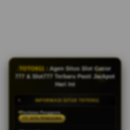
TOTO911
: Agen Situs Slot Gacor
777 & Slot777 Terbaru Pasti Jackpot
Hari Ini
INFORMASI SITUS TOTO911
Penilaian Pengguna
777 JUTA PENGGUNA