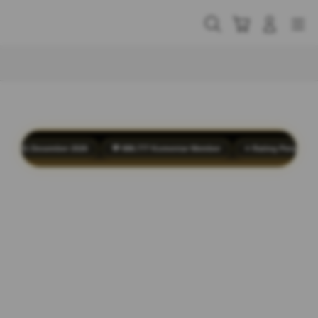
Skip
to
Cari
Troli
Login
Navigation
content
Buka Info Lebih Lanjut
1 Desember 2026
💬 888.777 Komentar Member
⭐ Rating Pengguna 4.9/5