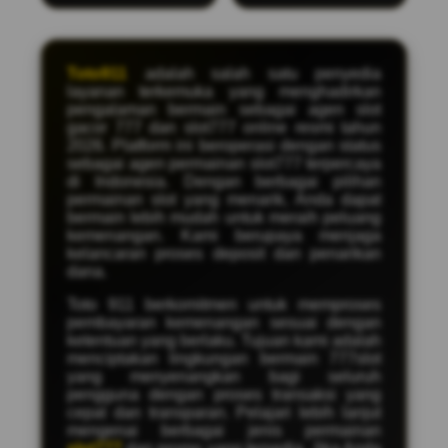
Toto911
adalah salah satu penyedia
layanan terkemuka yang menghadirkan
pengalaman bermain sebagai agen slot
gacor 777 dan slot777 online resmi tahun
2026. Platform ini beroperasi dengan status
sebagai agen permainan slot777 terpercaya
di Indonesia. Dengan berbagai pilihan
permainan slot yang menarik, Anda dapat
bermain lebih mudah untuk meraih peluang
kemenangan. Kami berupaya menjaga
kelancaran proses deposit dan penarikan
dana.
Toto 911 berkomitmen untuk memproses
pembayaran kemenangan sesuai dengan
ketentuan yang berlaku. Tujuan kami adalah
menciptakan lingkungan bermain 777slot
yang menyenangkan bagi seluruh
pengguna dengan proses transaksi yang
cepat dan transparan. Pelajari lebih lanjut
mengenai berbagai jenis permainan