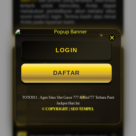
slot777
dan promo yang tersedia. Jika Anda
tertarik untuk mencoba, Anda dapat
melakukan pendaftaran akun melalui situs
resmi toto911 login. Terima kasih atas minat
Anda pada layanan kami.
LOGIN
PUSAT INFORMASI
FAQ SEPUTAR TOTO911
DAFTAR
Temukan jawaban singkat mengenai akses akun, permainan, transaksi,
keamanan data, dan informasi umum lainnya.
Apa yang dimaksud dengan TOTO911?
01
TOTO911 : Agen Situs Slot Gacor 777 & Slot777 Terbaru Pasti
Jackpot Hari Ini
Bagaimana cara mengakses akun TOTO911
02
Online?
© COPYRIGHT | SEO TEMPEL
Apakah tersedia permainan slot gacor versi
03
mobile?