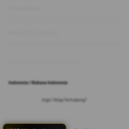
Information
Buka
About Slot Online
© 2026 TOTO911. All rights reserved.
Indonesia / Bahasa Indonesia
Ingin Tetap Terhubung?