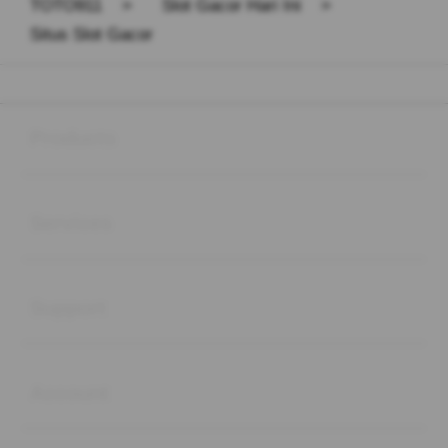
TOTO911
>
Slot Gacor Hari Ini
>
Situs Slot Gacor
Buka
Footer Navigation
Products
Buka
Services
Buka
Support
Buka
Account
Buka