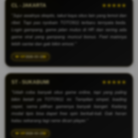
CL - JAKARTA
★★★★★
"Jujur awalnya skeptis, takut kaya situs lain yang lemot dan
ribet. Tapi pas nyobain TOTO911 terbaru ternyata beda.
Login gampang, game jalan mulus di HP, dan sering ada
game viral yang gampang muncul bonus. Feel mainnya
lebih santai dan gak bikin emosi."
2026-03-19
ST - SUKABUMI
★★★★★
"Udah coba banyak situs game online, tapi yang paling
bikin betah ya TOTO911 ini. Tampilan simpel, loading
cepet, sama pilihan gamenya banyak banget. Kadang
modal tipis bisa dapet free spin berkali-kali. Gak heran
kalau sekarang lagi rame dicari player."
2026-03-23