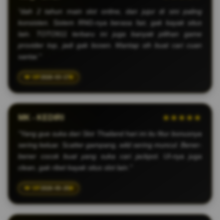
"dah 2 tahun main slot online, dan jujur di sini paling
konsisten. Sistem RNG-nya berasa fair, gak kayak situs
lain. TOTO911 terbaru ini juga banyak pilihan game
provider top, jadi gak bosen. Mantap sih buat cari cuan
santai."
2026-03-17
MK - KEDIRI
★★★★★
"Yang gue suka dari Slot Thailand hari ini itu fitur bonusnya
sering keluar. Scatter gampang, wild sering muncul. Bener-
bener cocok buat yang suka cari jackpot. UI-nya juga
clean, gak ribet kayak situs slot lain."
2026-05-25